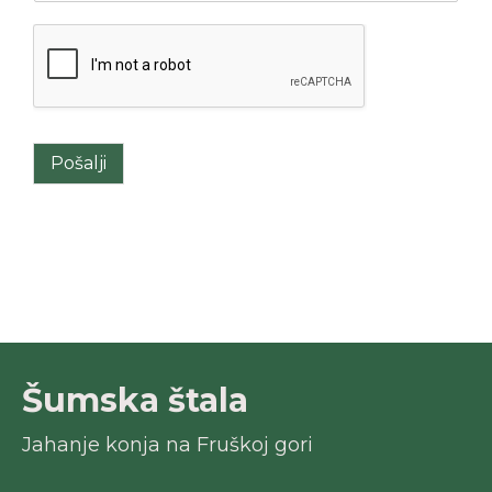
Pošalji
Šumska štala
Jahanje konja na Fruškoj gori