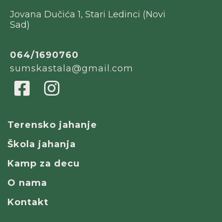
Jovana Dučića 1, Stari Ledinci (Novi
Sad)
064/1690
7
60
sumskastala@gmail.com
Terensko jahanje
Škola jahanja
Kamp za decu
O nama
Kontakt