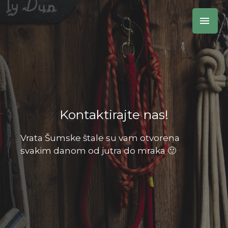
Kontaktirajte nas!
Vrata Šumske štale su vam otvorena
svakim danom od jutra do mraka 🙂