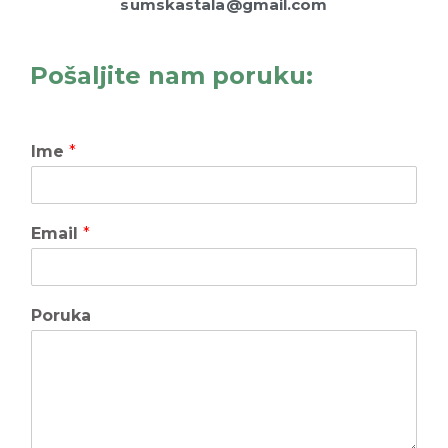
sumskastala@gmail.com
Pošaljite nam poruku:
Ime
*
Email
*
Poruka